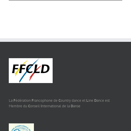
La
F
édération
F
rancophone de
C
ountry dance et
L
ine
D
ance est
Membre du
C
onseil
I
nternational de la
D
anse