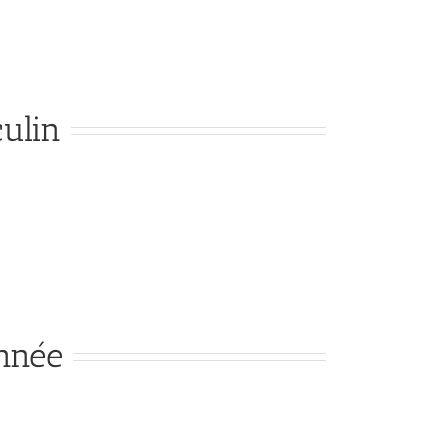
ulin
année