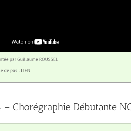
entée par Guillaume ROUSSEL
le de pas :
LIEN
 – Chorégraphie Débutante