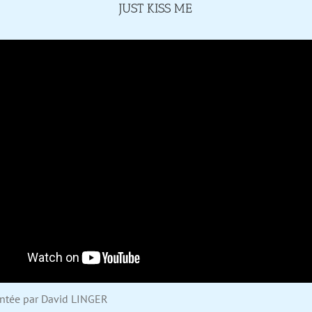
JUST KISS ME
entée par David LINGER