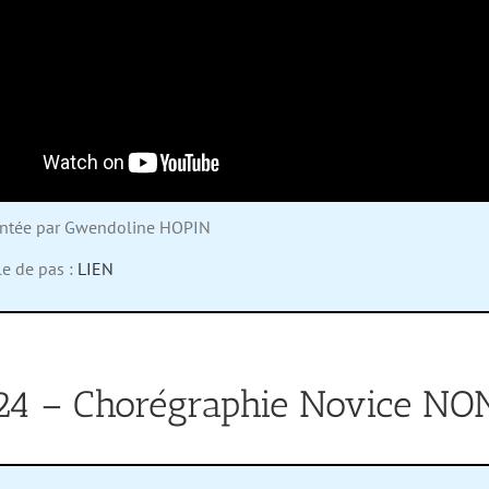
entée par Gwendoline HOPIN
le de pas :
LIEN
24 – Chorégraphie Novice N