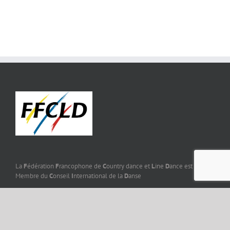
La
F
édération
F
rancophone de
C
ountry dance et
L
ine
D
ance est
Membre du
C
onseil
I
nternational de la
D
anse