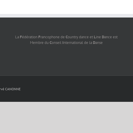
La
F
édération
F
rancophone de
C
ountry dance et
L
ine
D
ance est
Membre du
C
onseil
I
nternational de la
D
anse
rvé CANONNE