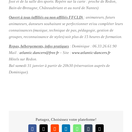
foot et de la salle des sports. Repère sur la carte : proche de Redon,
Bain-de-Bretagne, Châteaubriant et au nord de Nantes)
Ouvert à tous (affiliés ou non affiliés FFCLD)
: animateurs, futurs
animateurs, danseurs souhaitant se perfectionner et/ou compléter leurs
connaissances (musique, technique de pas, pédagogie, gestion de
groupes, reconnaissance de styles) soit plus de 15 heures de formation.
Repas, hébergements, infos pratiques
: Dominique : 06.33.26.61.90
Mail :
atlantic.dancers@free.fr
–
Site :
www.atlantic-dancers.fr
Hôtels sur Redon.
Bal samedi 31 janvier à partir de 20h30 (réservation auprès de
Dominique).
Partagez, Choisissez votre plateforme!
Facebook
X
Reddit
LinkedIn
WhatsApp
Tumblr
Email