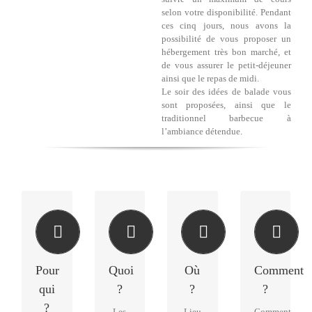
selon votre disponibilité. Pendant
ces cinq jours, nous avons la
possibilité de vous proposer un
hébergement très bon marché, et
de vous assurer le petit-déjeuner
ainsi que le repas de midi.
Le soir des idées de balade vous
sont proposées, ainsi que le
traditionnel barbecue à
l’ambiance détendue.
Animateurs
stages
ISSOUDUN
Participer
danseurs
toutes
(36)
Vous
responsables
matieres
voulez
à
vous
associatifs
Pour
Quoi
Où
Comment
Issoudun
Un
inscrire
au
ensemble
qui
?
?
?
ateur, danseur,
? rendez-
centre
de
président
vous
?
des
Les
Lieu
Comment