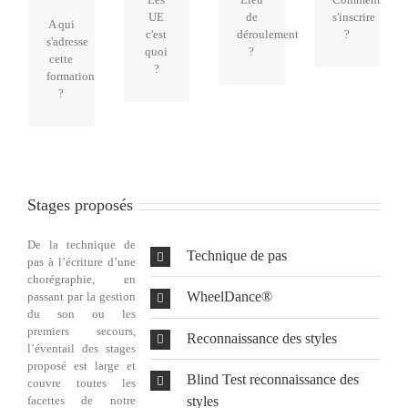
stages
d’association,
dans
congrès
UE
de
s'inscrire
couvrant
responsable
A qui
la
disposant
c'est
déroulement
?
tous
évènementiel.
s'adresse
rubrique
de
quoi
?
les
cette
Documentation
salles
?
besoins
formation
ci-
avec
de
?
dessous.
parquet,
notre
cuisines.
discipline
Possibilité
sur 4
de
jours
logement
pendant
à prix
l’été.
Stages proposés
raisonnable.
De la technique de
Technique de pas
pas à l’écriture d’une
chorégraphie, en
WheelDance®
passant par la gestion
du son ou les
premiers secours,
Reconnaissance des styles
l’éventail des stages
proposé est large et
Blind Test reconnaissance des
couvre toutes les
styles
facettes de notre