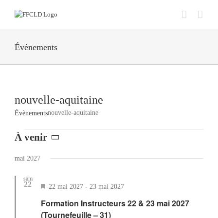
Passer
au
contenu
Évènements
nouvelle-aquitaine
nouvelle-aquitaine
Évènements
Évènements
À venir
Sélectionnez
une
mai 2027
date.
sam
22
Mis
22 mai 2027
-
23 mai 2027
en
Formation Instructeurs 22 & 23 mai 2027
avant
(Tournefeuille – 31)